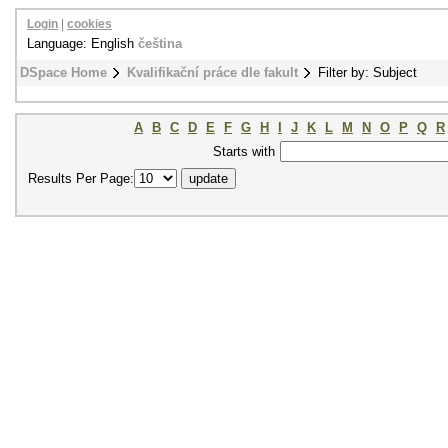
Login
|
cookies
Language: English
čeština
DSpace Home
Kvalifikační práce dle fakult
Filter by: Subject
A
B
C
D
E
F
G
H
I
J
K
L
M
N
O
P
Q
R
Starts with
Results Per Page: