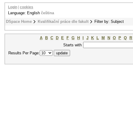
Login
|
cookies
Language: English
čeština
DSpace Home
Kvalifikační práce dle fakult
Filter by: Subject
A
B
C
D
E
F
G
H
I
J
K
L
M
N
O
P
Q
R
Starts with
Results Per Page: