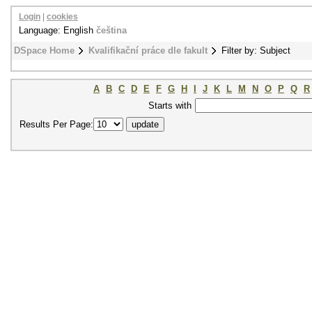
Login
|
cookies
Language: English
čeština
DSpace Home
Kvalifikační práce dle fakult
Filter by: Subject
A
B
C
D
E
F
G
H
I
J
K
L
M
N
O
P
Q
R
Starts with
Results Per Page: