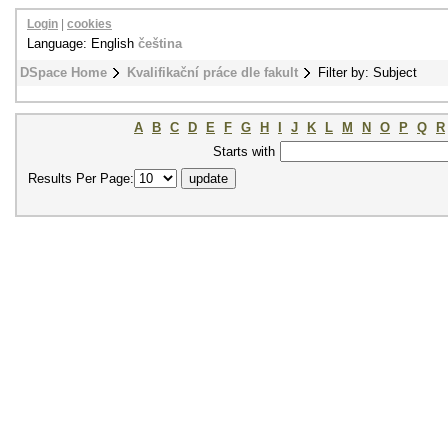
Login
|
cookies
Language: English
čeština
DSpace Home
Kvalifikační práce dle fakult
Filter by: Subject
A
B
C
D
E
F
G
H
I
J
K
L
M
N
O
P
Q
R
Starts with
Results Per Page: