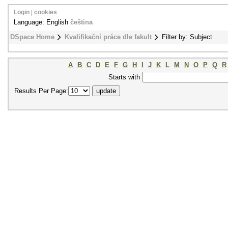
Login
|
cookies
Language: English
čeština
DSpace Home
Kvalifikační práce dle fakult
Filter by: Subject
A
B
C
D
E
F
G
H
I
J
K
L
M
N
O
P
Q
R
Starts with
Results Per Page: