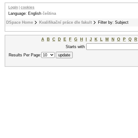
Login
|
cookies
Language: English
čeština
DSpace Home
Kvalifikační práce dle fakult
Filter by: Subject
A
B
C
D
E
F
G
H
I
J
K
L
M
N
O
P
Q
R
Starts with
Results Per Page: