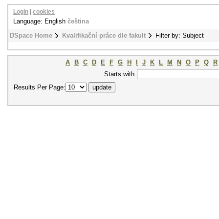
Login
|
cookies
Language: English
čeština
DSpace Home
Kvalifikační práce dle fakult
Filter by: Subject
A
B
C
D
E
F
G
H
I
J
K
L
M
N
O
P
Q
R
Starts with
Results Per Page: