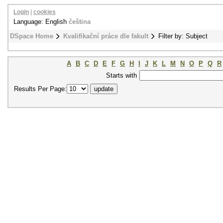
Login
|
cookies
Language: English
čeština
DSpace Home
Kvalifikační práce dle fakult
Filter by: Subject
A
B
C
D
E
F
G
H
I
J
K
L
M
N
O
P
Q
R
Starts with
Results Per Page: