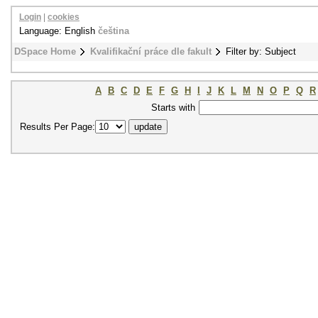
Login
|
cookies
Language: English
čeština
DSpace Home
Kvalifikační práce dle fakult
Filter by: Subject
A
B
C
D
E
F
G
H
I
J
K
L
M
N
O
P
Q
R
Starts with
Results Per Page: