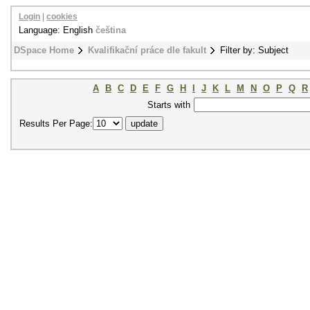
Login
|
cookies
Language: English
čeština
DSpace Home
Kvalifikační práce dle fakult
Filter by: Subject
A
B
C
D
E
F
G
H
I
J
K
L
M
N
O
P
Q
R
Starts with
Results Per Page: