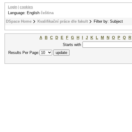
Login
|
cookies
Language: English
čeština
DSpace Home
Kvalifikační práce dle fakult
Filter by: Subject
A
B
C
D
E
F
G
H
I
J
K
L
M
N
O
P
Q
R
Starts with
Results Per Page: