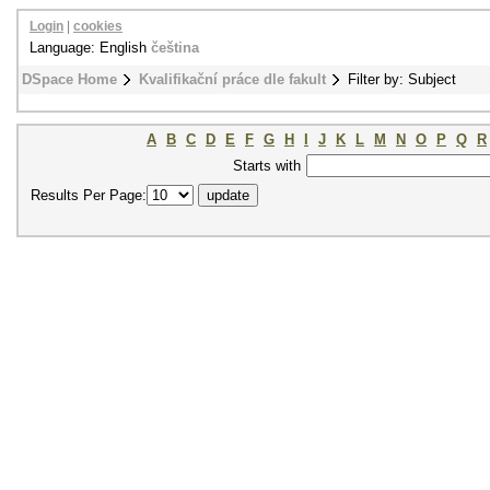
Login
|
cookies
Language: English
čeština
DSpace Home
Kvalifikační práce dle fakult
Filter by: Subject
A
B
C
D
E
F
G
H
I
J
K
L
M
N
O
P
Q
R
Starts with
Results Per Page: