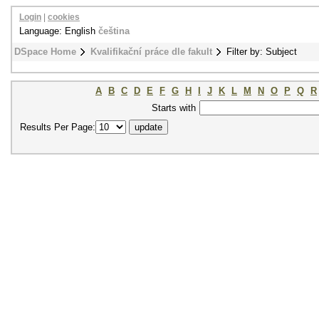
Login
|
cookies
Language: English
čeština
DSpace Home
Kvalifikační práce dle fakult
Filter by: Subject
A
B
C
D
E
F
G
H
I
J
K
L
M
N
O
P
Q
R
Starts with
Results Per Page: