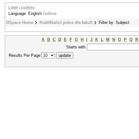
Login
|
cookies
Language: English
čeština
DSpace Home
Kvalifikační práce dle fakult
Filter by: Subject
A
B
C
D
E
F
G
H
I
J
K
L
M
N
O
P
Q
R
Starts with
Results Per Page: