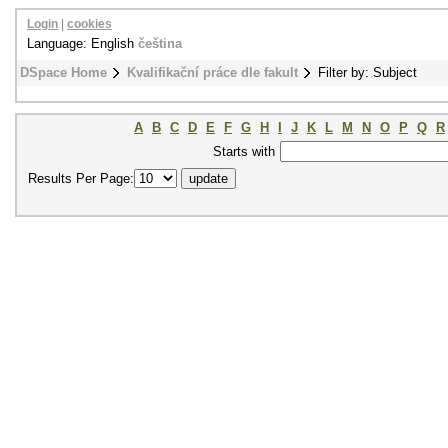
Login
|
cookies
Language: English
čeština
DSpace Home
Kvalifikační práce dle fakult
Filter by: Subject
A
B
C
D
E
F
G
H
I
J
K
L
M
N
O
P
Q
R
Starts with
Results Per Page: