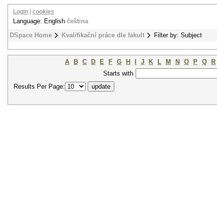
Login
|
cookies
Language: English
čeština
DSpace Home
Kvalifikační práce dle fakult
Filter by: Subject
A
B
C
D
E
F
G
H
I
J
K
L
M
N
O
P
Q
R
Starts with
Results Per Page: