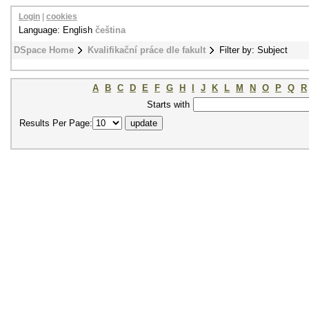
Login
|
cookies
Language: English
čeština
DSpace Home
Kvalifikační práce dle fakult
Filter by: Subject
A
B
C
D
E
F
G
H
I
J
K
L
M
N
O
P
Q
R
Starts with
Results Per Page: