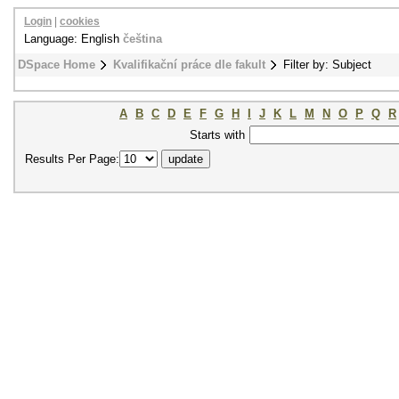
Login
|
cookies
Language: English
čeština
DSpace Home
Kvalifikační práce dle fakult
Filter by: Subject
A
B
C
D
E
F
G
H
I
J
K
L
M
N
O
P
Q
R
Starts with
Results Per Page: