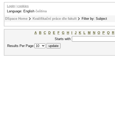
Login
|
cookies
Language: English
čeština
DSpace Home
Kvalifikační práce dle fakult
Filter by: Subject
A
B
C
D
E
F
G
H
I
J
K
L
M
N
O
P
Q
R
Starts with
Results Per Page: