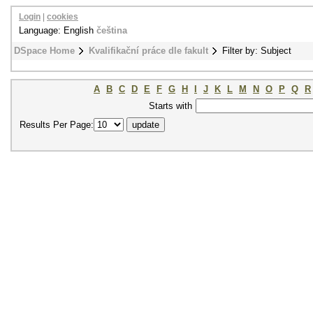
Login
|
cookies
Language: English
čeština
DSpace Home
Kvalifikační práce dle fakult
Filter by: Subject
A
B
C
D
E
F
G
H
I
J
K
L
M
N
O
P
Q
R
Starts with
Results Per Page: