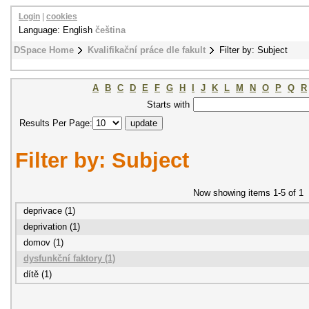
Login
|
cookies
Language: English
čeština
DSpace Home
Kvalifikační práce dle fakult
Filter by: Subject
A
B
C
D
E
F
G
H
I
J
K
L
M
N
O
P
Q
R
Starts with
Results Per Page:
Filter by: Subject
Now showing items 1-5 of 1
deprivace (1)
deprivation (1)
domov (1)
dysfunkční faktory (1)
dítě (1)