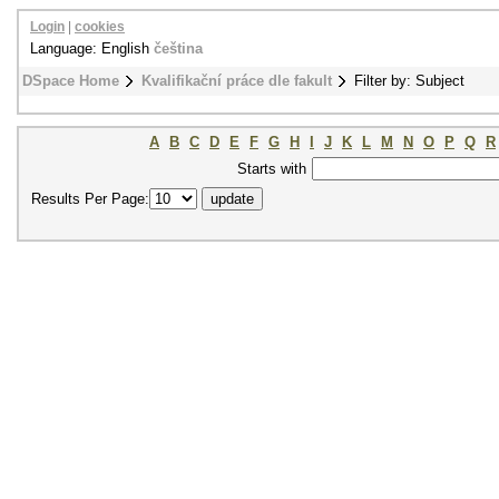
Login
|
cookies
Language: English
čeština
DSpace Home
Kvalifikační práce dle fakult
Filter by: Subject
A
B
C
D
E
F
G
H
I
J
K
L
M
N
O
P
Q
R
Starts with
Results Per Page: