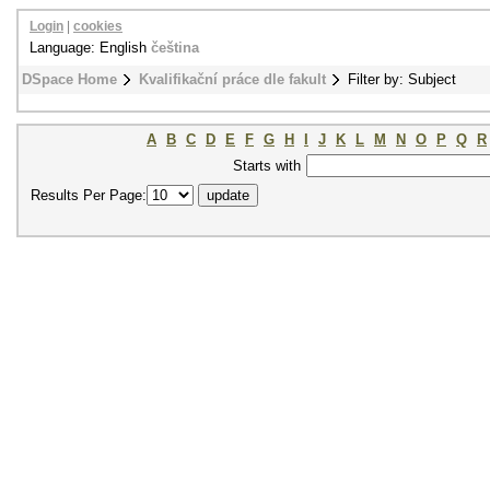
Login
|
cookies
Language: English
čeština
DSpace Home
Kvalifikační práce dle fakult
Filter by: Subject
A
B
C
D
E
F
G
H
I
J
K
L
M
N
O
P
Q
R
Starts with
Results Per Page: