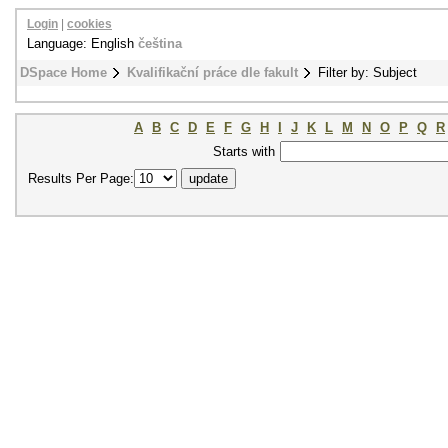
Login
|
cookies
Language: English
čeština
DSpace Home
Kvalifikační práce dle fakult
Filter by: Subject
A
B
C
D
E
F
G
H
I
J
K
L
M
N
O
P
Q
R
Starts with
Results Per Page: