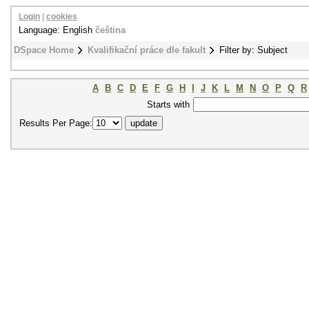
Login
|
cookies
Language: English
čeština
DSpace Home
Kvalifikační práce dle fakult
Filter by: Subject
A
B
C
D
E
F
G
H
I
J
K
L
M
N
O
P
Q
R
Starts with
Results Per Page: