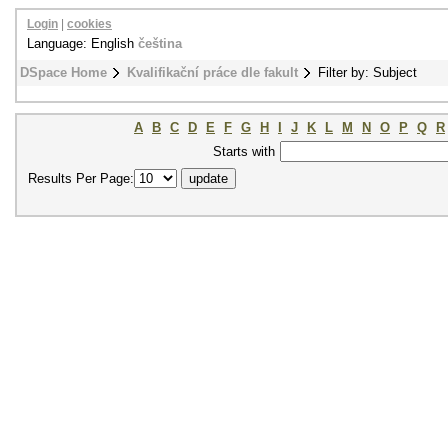
Login
|
cookies
Language: English
čeština
DSpace Home
Kvalifikační práce dle fakult
Filter by: Subject
A
B
C
D
E
F
G
H
I
J
K
L
M
N
O
P
Q
R
Starts with
Results Per Page: