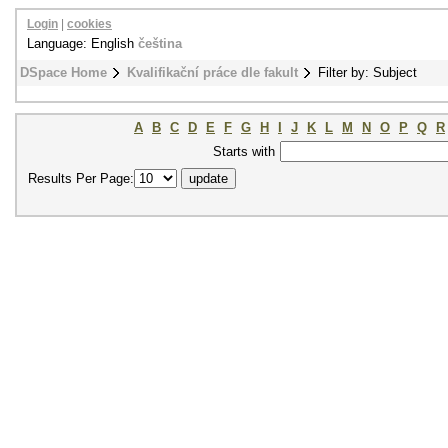
Login
|
cookies
Language: English
čeština
DSpace Home
Kvalifikační práce dle fakult
Filter by: Subject
A
B
C
D
E
F
G
H
I
J
K
L
M
N
O
P
Q
R
Starts with
Results Per Page: