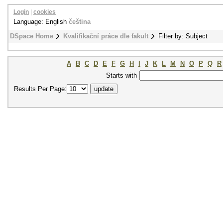
Login
|
cookies
Language: English
čeština
DSpace Home
Kvalifikační práce dle fakult
Filter by: Subject
A
B
C
D
E
F
G
H
I
J
K
L
M
N
O
P
Q
R
Starts with
Results Per Page: