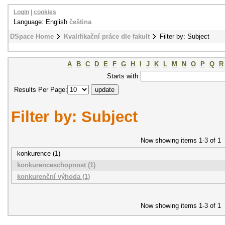
Login
|
cookies
Language: English
čeština
DSpace Home
Kvalifikační práce dle fakult
Filter by: Subject
A
B
C
D
E
F
G
H
I
J
K
L
M
N
O
P
Q
R
Starts with
Results Per Page:
Filter by: Subject
Now showing items 1-3 of 1
konkurence (1)
konkurenceschopnost (1)
konkurenční výhoda (1)
Now showing items 1-3 of 1