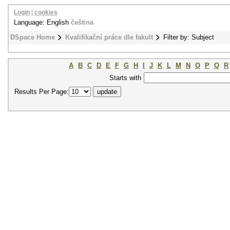
Login
|
cookies
Language: English
čeština
DSpace Home
Kvalifikační práce dle fakult
Filter by: Subject
A
B
C
D
E
F
G
H
I
J
K
L
M
N
O
P
Q
R
Starts with
Results Per Page: