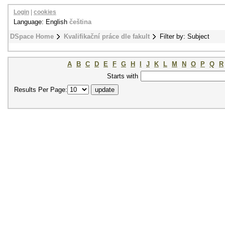
Login
|
cookies
Language: English
čeština
DSpace Home
Kvalifikační práce dle fakult
Filter by: Subject
A
B
C
D
E
F
G
H
I
J
K
L
M
N
O
P
Q
R
Starts with
Results Per Page: