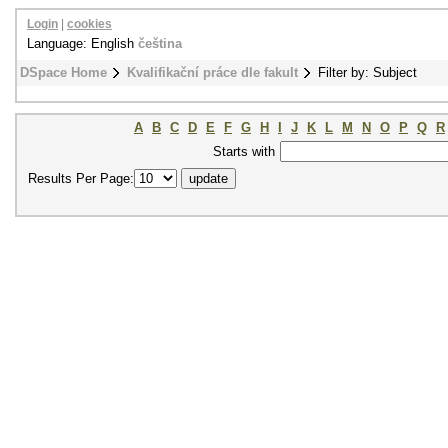
Login
|
cookies
Language: English
čeština
DSpace Home
Kvalifikační práce dle fakult
Filter by: Subject
A
B
C
D
E
F
G
H
I
J
K
L
M
N
O
P
Q
R
Starts with
Results Per Page: