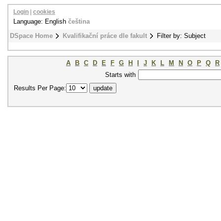
Login
|
cookies
Language: English
čeština
DSpace Home
Kvalifikační práce dle fakult
Filter by: Subject
A
B
C
D
E
F
G
H
I
J
K
L
M
N
O
P
Q
R
Starts with
Results Per Page: