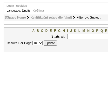
Login
|
cookies
Language: English
čeština
DSpace Home
Kvalifikační práce dle fakult
Filter by: Subject
A
B
C
D
E
F
G
H
I
J
K
L
M
N
O
P
Q
R
Starts with
Results Per Page: