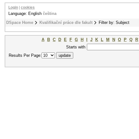
Login
|
cookies
Language: English
čeština
DSpace Home
Kvalifikační práce dle fakult
Filter by: Subject
A
B
C
D
E
F
G
H
I
J
K
L
M
N
O
P
Q
R
Starts with
Results Per Page: