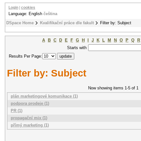
Login
|
cookies
Language: English
čeština
DSpace Home
Kvalifikační práce dle fakult
Filter by: Subject
A
B
C
D
E
F
G
H
I
J
K
L
M
N
O
P
Q
R
Starts with
Results Per Page:
Filter by: Subject
Now showing items 1-5 of 1
plán marketingové komunikace (1)
podpora prodeje (1)
PR (1)
propagační mix (1)
přímý marketing (1)