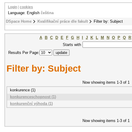
Login
|
cookies
Language: English
čeština
DSpace Home
Kvalifikační práce dle fakult
Filter by: Subject
A
B
C
D
E
F
G
H
I
J
K
L
M
N
O
P
Q
R
Starts with
Results Per Page:
Filter by: Subject
Now showing items 1-3 of 1
konkurence (1)
konkurenceschopnost (1)
konkurenční výhoda (1)
Now showing items 1-3 of 1