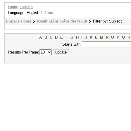
Login
|
cookies
Language: English
čeština
DSpace Home
Kvalifikační práce dle fakult
Filter by: Subject
A
B
C
D
E
F
G
H
I
J
K
L
M
N
O
P
Q
R
Starts with
Results Per Page: