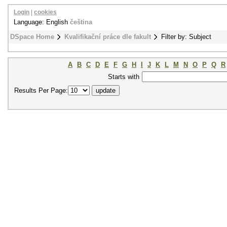
Login
|
cookies
Language: English
čeština
DSpace Home
Kvalifikační práce dle fakult
Filter by: Subject
A
B
C
D
E
F
G
H
I
J
K
L
M
N
O
P
Q
R
Starts with
Results Per Page: