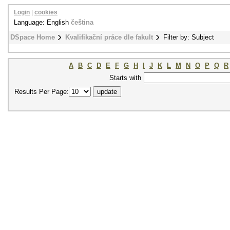
Login
|
cookies
Language: English
čeština
DSpace Home
Kvalifikační práce dle fakult
Filter by: Subject
A
B
C
D
E
F
G
H
I
J
K
L
M
N
O
P
Q
R
Starts with
Results Per Page: