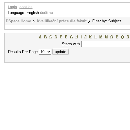
Login
|
cookies
Language: English
čeština
DSpace Home
Kvalifikační práce dle fakult
Filter by: Subject
A
B
C
D
E
F
G
H
I
J
K
L
M
N
O
P
Q
R
Starts with
Results Per Page: