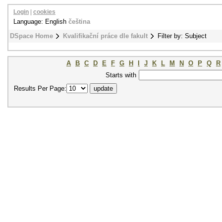
Login
|
cookies
Language: English
čeština
DSpace Home
Kvalifikační práce dle fakult
Filter by: Subject
A
B
C
D
E
F
G
H
I
J
K
L
M
N
O
P
Q
R
Starts with
Results Per Page: