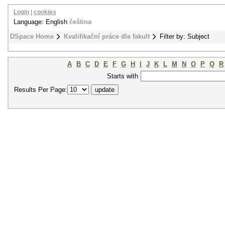
Login
|
cookies
Language: English
čeština
DSpace Home
Kvalifikační práce dle fakult
Filter by: Subject
A
B
C
D
E
F
G
H
I
J
K
L
M
N
O
P
Q
R
Starts with
Results Per Page: