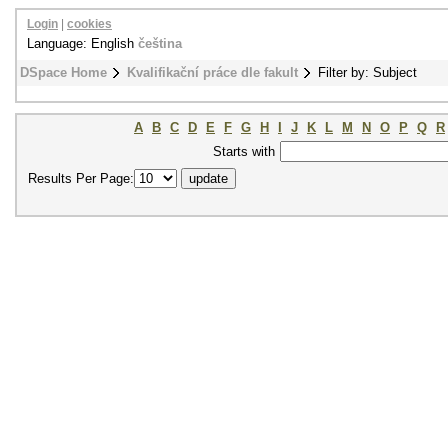
Login
|
cookies
Language: English
čeština
DSpace Home
Kvalifikační práce dle fakult
Filter by: Subject
A
B
C
D
E
F
G
H
I
J
K
L
M
N
O
P
Q
R
Starts with
Results Per Page: