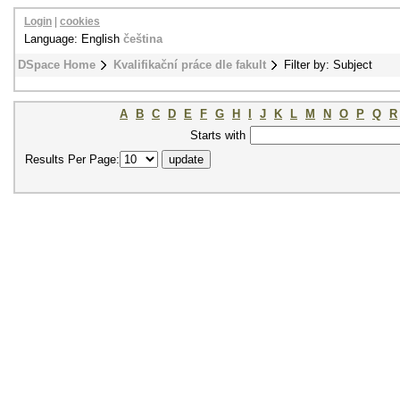
Login
|
cookies
Language: English
čeština
DSpace Home
Kvalifikační práce dle fakult
Filter by: Subject
A
B
C
D
E
F
G
H
I
J
K
L
M
N
O
P
Q
R
Starts with
Results Per Page: