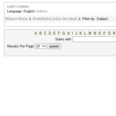
Login
|
cookies
Language: English
čeština
DSpace Home
Kvalifikační práce dle fakult
Filter by: Subject
A
B
C
D
E
F
G
H
I
J
K
L
M
N
O
P
Q
R
Starts with
Results Per Page: