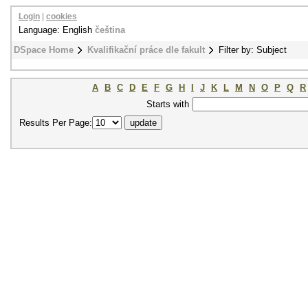
Login
|
cookies
Language: English
čeština
DSpace Home
Kvalifikační práce dle fakult
Filter by: Subject
A
B
C
D
E
F
G
H
I
J
K
L
M
N
O
P
Q
R
Starts with
Results Per Page: