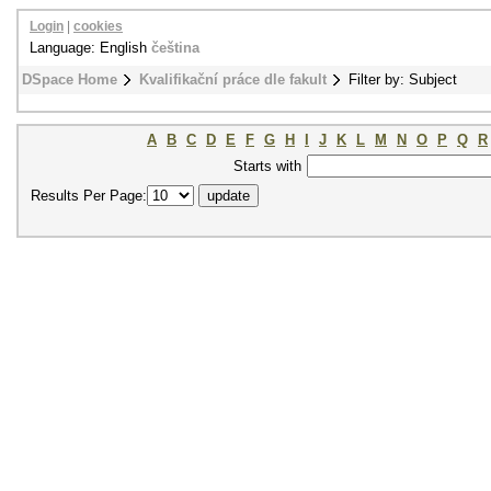
Login
|
cookies
Language: English
čeština
DSpace Home
Kvalifikační práce dle fakult
Filter by: Subject
A
B
C
D
E
F
G
H
I
J
K
L
M
N
O
P
Q
R
Starts with
Results Per Page: