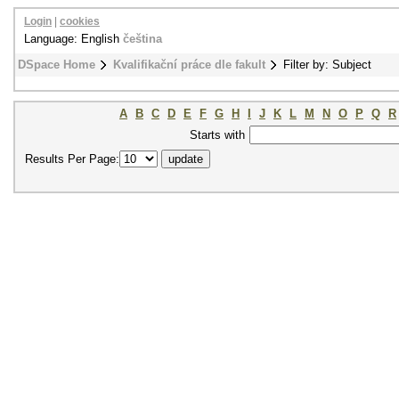
Login
|
cookies
Language: English
čeština
DSpace Home
Kvalifikační práce dle fakult
Filter by: Subject
A
B
C
D
E
F
G
H
I
J
K
L
M
N
O
P
Q
R
Starts with
Results Per Page: