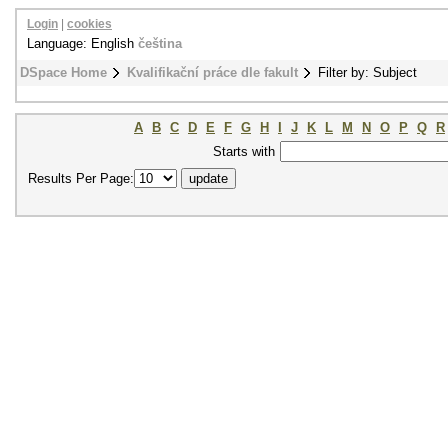
Login
|
cookies
Language: English
čeština
DSpace Home
Kvalifikační práce dle fakult
Filter by: Subject
A
B
C
D
E
F
G
H
I
J
K
L
M
N
O
P
Q
R
Starts with
Results Per Page: